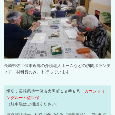
長崎県佐世保市近郊の介護老人ホームなどの訪問ボランテ
ィア（材料費のみ）も行っています。
場所：長崎県佐世保市大黒町１９番８号
カウンセリ
ングルーム佐世保
（駐車場はご相談ください）
連絡電話番号：
090-2586-5425
（携帯電話）、
0956-31-