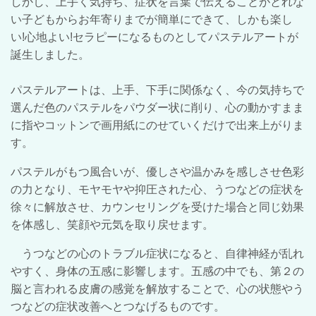
しかし、上手く気持ち、症状を言葉で伝えることがとれな
い子どもからお年寄りまでが簡単にできて、しかも楽し
い!心地よい!セラピーになるものとしてパステルアートが
誕生しました。
パステルアートは、上手、下手に関係なく、今の気持ちで
選んだ色のパステルをパウダー状に削り、心の動かすまま
に指やコットンで画用紙にのせていくだけで出来上がりま
す。
パステルがもつ風合いが、優しさや温かみを感しさせ色彩
の力となり、モヤモヤや抑圧された心、うつなどの症状を
徐々に解放させ、カウンセリングを受けた場合と同じ効果
を体感し、笑顔や元気を取り戻せます。
うつなどの心のトラブル症状になると、自律神経が乱れ
やすく、身体の五感に影響します。五感の中でも、第２の
脳と言われる皮膚の感覚を解放することで、心の状態やう
つなどの症状改善へとつなげるものです。