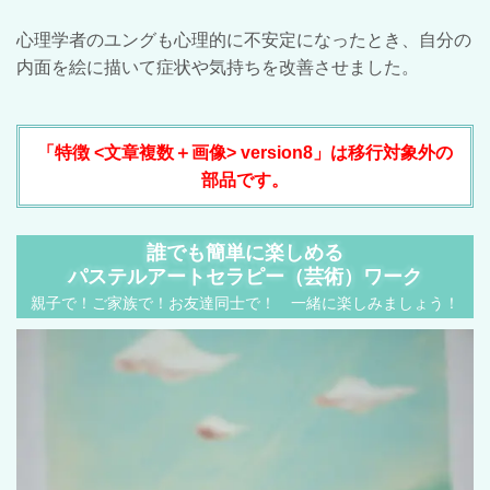
心理学者のユングも心理的に不安定になったとき、自分の
内面を絵に描いて症状や気持ちを改善させました。
「特徴 <文章複数＋画像> version8」は移行対象外の
部品です。
誰でも簡単に楽しめる
パステルアートセラピー（芸術）ワーク
親子で！ご家族で！お友達同士で！ 一緒に楽しみましょう！