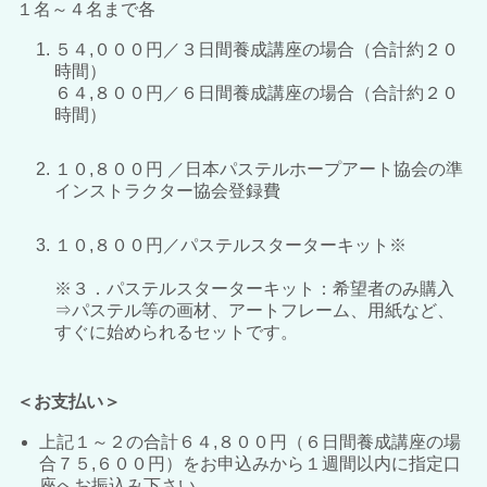
１名～４名まで各
５４,０００円／３日間養成講座
の場合（
合計約２０
時間）
６４,８００円
／６
日
間養成講座の場合（合計約２０
時間）
１０,８００円 ／日本パステルホープアート協会の準
インストラクター協会登録費
１０,８００円／パステルスターターキット※
※３．パステルスターターキット：希望者のみ購入
⇒パステル等の画材、アートフレーム、用紙など、
すぐに始められるセットです。
＜お支払い＞
上記１～２の合計６４,８００円（６日間養成講座の場
合７５,６００円）をお申込みから１週間以内に指定口
座へお振込み下さい。